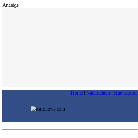
Anzeige
Home
|
Nachrichten
|
Frag astron