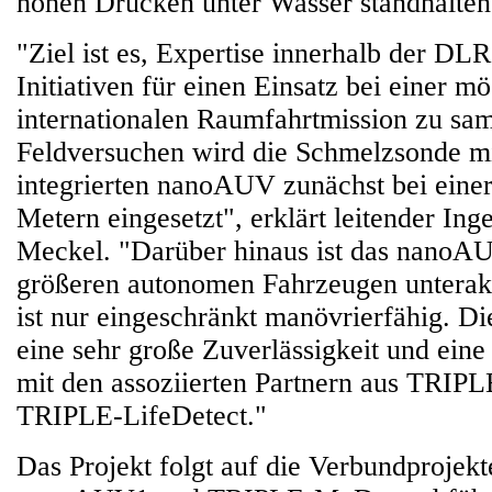
hohen Drücken unter Wasser standhalten
"Ziel ist es, Expertise innerhalb der DL
Initiativen für einen Einsatz bei einer m
internationalen Raumfahrtmission zu sam
Feldversuchen wird die Schmelzsonde mi
integrierten nanoAUV zunächst bei eine
Metern eingesetzt", erklärt leitender Ing
Meckel. "Darüber hinaus ist das nanoA
größeren autonomen Fahrzeugen unteraktu
ist nur eingeschränkt manövrierfähig. Die
eine sehr große Zuverlässigkeit und ei
mit den assoziierten Partnern aus TRI
TRIPLE-LifeDetect."
Das Projekt folgt auf die Verbundproje