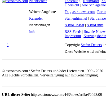
Nachrichten
Forschung
|
Raumfahrt
|
So
Übersicht
|
Alle Schlagzeil
Weitere Angebote
Frag astronews.com
|
Foru
Kalender
Sternenhimmel
|
Startrampe
Nachschlagen
AstroGlossar
|
AstroLinks
Info
RSS-Feeds
|
Soziale Netzw
Impressum
|
Nutzungsbedi
^
Copyright
Stefan Deiters
un
Diese Website wird auf ein
© astronews.com / Stefan Deiters und/oder Lieferanten 1999 - 2020
Alle Rechte vorbehalten. Vervielfältigung nur mit Genehmigung.
URL dieser Seite:
https://astronews.com:443/news/artikel/2023/09