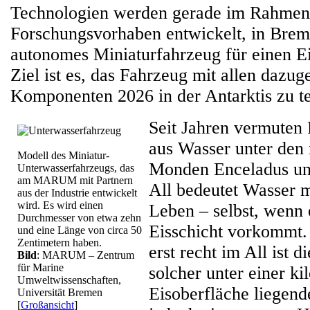
Technologien werden gerade im Rahmen
Forschungsvorhaben entwickelt, in Brem
autonomes Miniaturfahrzeug für einen Ei
Ziel ist es, das Fahrzeug mit allen dazug
Komponenten 2026 in der Antarktis zu te
Seit Jahren vermuten
aus Wasser unter den 
Modell des Miniatur-
Monden Enceladus un
Unterwasserfahrzeugs, das
am MARUM mit Partnern
All bedeutet Wasser 
aus der Industrie entwickelt
wird. Es wird einen
Leben – selbst, wenn 
Durchmesser von etwa zehn
Eisschicht vorkommt.
und eine Länge von circa 50
Zentimetern haben.
erst recht im All ist 
Bild
: MARUM – Zentrum
für Marine
solcher unter einer k
Umweltwissenschaften,
Eisoberfläche liegen
Universität Bremen
[
Großansicht
]