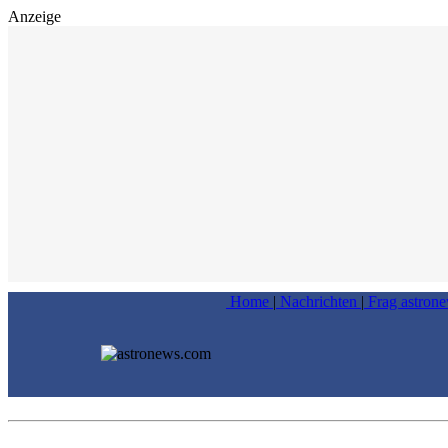
Anzeige
Home
|
Nachrichten
|
Frag astron