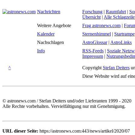
Nachrichten
Forschung
|
Raumfahrt
|
So
Übersicht
|
Alle Schlagzeil
Weitere Angebote
Frag astronews.com
|
Foru
Kalender
Sternenhimmel
|
Startrampe
Nachschlagen
AstroGlossar
|
AstroLinks
Info
RSS-Feeds
|
Soziale Netzw
Impressum
|
Nutzungsbedi
^
Copyright
Stefan Deiters
un
Diese Website wird auf ein
© astronews.com / Stefan Deiters und/oder Lieferanten 1999 - 2020
Alle Rechte vorbehalten. Vervielfältigung nur mit Genehmigung.
URL dieser Seite:
https://astronews.com:443/news/artikel/2020/07