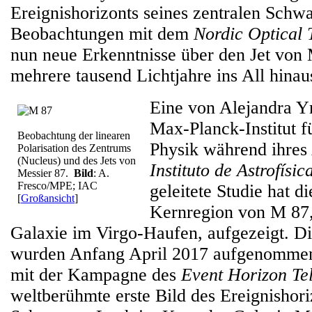
Ereignishorizonts seines zentralen Schw
Beobachtungen mit dem
Nordic Optical 
nun neue Erkenntnisse über den Jet von 
mehrere tausend Lichtjahre ins All hinau
Eine von Alejandra Y
Max-Planck-Institut fü
Beobachtung der linearen
Physik während ihres
Polarisation des Zentrums
(Nucleus) und des Jets von
Instituto de Astrofísi
Messier 87.
Bild
: A.
Fresco/MPE; IAC
geleitete Studie hat di
[
Großansicht
]
Kernregion von M 87, 
Galaxie im Virgo-Haufen, aufgezeigt. D
wurden Anfang April 2017 aufgenommen, 
mit der Kampagne des
Event Horizon Te
weltberühmte erste Bild des Ereignishori