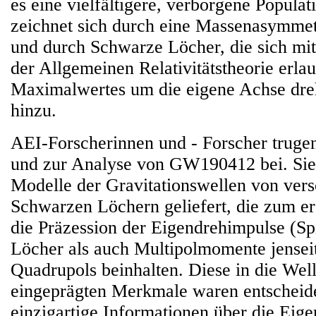
es eine vielfältigere, verborgene Populati
zeichnet sich durch eine Massenasymmet
und durch Schwarze Löcher, die sich mi
der Allgemeinen Relativitätstheorie erla
Maximalwertes um die eigene Achse dreh
hinzu.
AEI-Forscherinnen und - Forscher trug
und zur Analyse von GW190412 bei. Sie
Modelle der Gravitationswellen von ve
Schwarzen Löchern geliefert, die zum e
die Präzession der Eigendrehimpulse (S
Löcher als auch Multipolmomente jensei
Quadrupols beinhalten. Diese in die Wel
eingeprägten Merkmale waren entscheid
einzigartige Informationen über die Eige