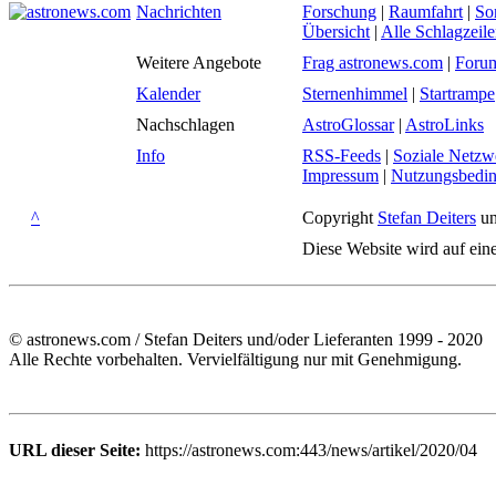
Nachrichten
Forschung
|
Raumfahrt
|
So
Übersicht
|
Alle Schlagzeil
Weitere Angebote
Frag astronews.com
|
Foru
Kalender
Sternenhimmel
|
Startrampe
Nachschlagen
AstroGlossar
|
AstroLinks
Info
RSS-Feeds
|
Soziale Netzw
Impressum
|
Nutzungsbedi
^
Copyright
Stefan Deiters
un
Diese Website wird auf ein
© astronews.com / Stefan Deiters und/oder Lieferanten 1999 - 2020
Alle Rechte vorbehalten. Vervielfältigung nur mit Genehmigung.
URL dieser Seite:
https://astronews.com:443/news/artikel/2020/04