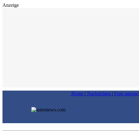
Anzeige
Home
|
Nachrichten
|
Frag astron