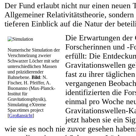
Der Fund erlaubt nicht nur einen neuen T
Allgemeiner Relativitätstheorie, sonder
tieferen Einblick auf die Natur der betei
Die Erwartungen der 
Forscherinnen und -F
Numerische Simulation der
erfüllt: Die Entdecku
Verschmelzung zweier
Schwarzer Löcher mit sehr
Gravitationswellen ge
unterschiedlichen Massen
und präzidierender
fast zu ihrer täglichen
Bahnebene.
Bild
: N.
vergangenen Beobach
Fischer, H. Pfeiffer, A.
Buonanno (Max-Planck-
identifizierten die F
Institut für
Gravitationsphysik),
einmal pro Woche ne
Simulating eXtreme
Gravitationswellen-K
Spacetimes project
[
Großansicht
]
jetzt haben sie ein Sig
wie sie es noch nie zuvor gesehen habe