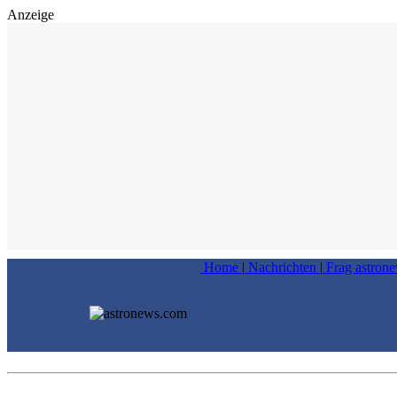
Anzeige
Home
|
Nachrichten
|
Frag astron