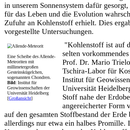
in unserem Sonnensystem dafür gesorgt, 
für das Leben und die Evolution wahrsch
Zufuhr an Kohlenstoff erhielt. Dies ergab
vorgestellte Untersuchungen.
"Kohlenstoff ist auf 
selten vorkommendes 
Eine Scheibe des Allende-
Prof. Dr. Mario Triel
Meteoriten mit
millimetergroßen
Tschira-Labor für K
Gesteinskügelchen,
sogenannten Chondren.
Institut für Geowisse
Bild
: Institut für
Universität Heidelber
Geowissenschaften der
Universität Heidelberg
Stoff nahe der Erdobe
[
Großansicht
]
angereicherter Form 
auf den gesamten Stoffbestand der Erde b
allerdings nur etwa ein halbes Promille. 