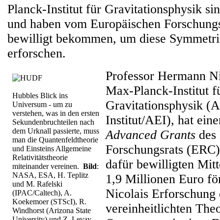
Planck-Institut für Gravitationsphysik s
und haben vom Europäischen Forschungs
bewilligt bekommen, um diese Symmetri
erforschen.
Professor Hermann Ni
Max-Planck-Institut f
Hubbles Blick ins
Gravitationsphysik (A
Universum - um zu
verstehen, was in den ersten
Institut/AEI), hat ein
Sekundenbruchteilen nach
dem Urknall passierte, muss
Advanced Grants
des 
man die Quantenfeldtheorie
Forschungsrats (ERC) 
und Einsteins Allgemeine
Relativitätstheorie
dafür bewilligten Mit
miteinander vereinen.
Bild
:
NASA, ESA, H. Teplitz
1,9 Millionen Euro fö
und M. Rafelski
Nicolais Erforschung 
(IPAC/Caltech), A.
Koekemoer (STScI), R.
vereinheitlichten Theo
Windhorst (Arizona State
University) und Z. Levay