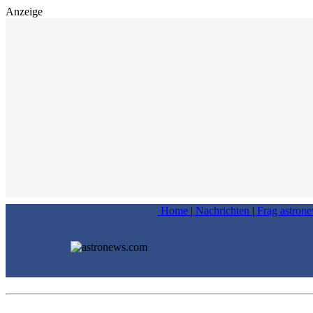
Anzeige
Home
|
Nachrichten
|
Frag astron