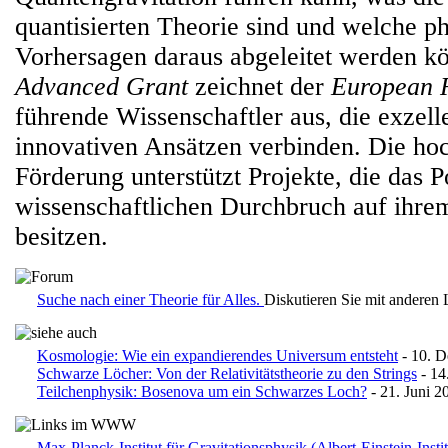
quantisierten Theorie sind und welche p
Vorhersagen daraus abgeleitet werden k
Advanced Grant
zeichnet der
European R
führende Wissenschaftler aus, die exzel
innovativen Ansätzen verbinden. Die hoc
Förderung unterstützt Projekte, die das P
wissenschaftlichen Durchbruch auf ihre
besitzen.
Suche nach einer Theorie für Alles.
Diskutieren Sie mit anderen
Kosmologie: Wie ein expandierendes Universum entsteht
- 10. 
Schwarze Löcher: Von der Relativitätstheorie zu den Strings
- 14
Teilchenphysik: Bosenova um ein Schwarzes Loch?
- 21. Juni 2
Max-Planck-Institut für Gravitationsphysik (Albert-Einstein-Insti