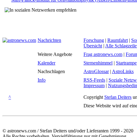
Nachrichten
Forschung
|
Raumfahrt
|
So
Übersicht
|
Alle Schlagzeil
Weitere Angebote
Frag astronews.com
|
Foru
Kalender
Sternenhimmel
|
Startrampe
Nachschlagen
AstroGlossar
|
AstroLinks
Info
RSS-Feeds
|
Soziale Netzw
Impressum
|
Nutzungsbedi
^
Copyright
Stefan Deiters
un
Diese Website wird auf ein
© astronews.com / Stefan Deiters und/oder Lieferanten 1999 - 2020
Alle Rechte vorbehalten. Vervielfältigung nur mit Genehmigung.