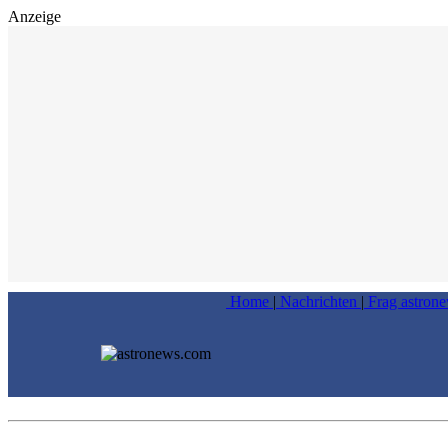
Anzeige
Home
|
Nachrichten
|
Frag astron