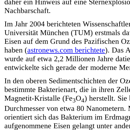
daher ein Hinweis auf eine Sternexplosi
Nachbarschaft.
Im Jahr 2004 berichteten Wissenschaftle
Universität München (TUM) erstmals da
Eisen auf dem Grund des Pazifischen O
haben (
astronews.com berichtete
). Das 
wurde auf etwa 2,2 Millionen Jahre datier
entwickelte sich gerade der moderne Me
In den oberen Sedimentschichten der Oze
bestimmte Bakterienart, die in ihren Zel
Magnetit-Kristalle (Fe
O
) herstellt. Sie
3
4
Durchmesser von etwa 80 Nanometern. Mi
orientiert sich das Bakterium im Erdmag
aufgenommene Eisen gelangt unter ande