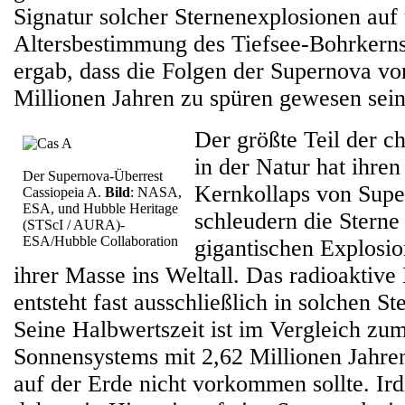
Signatur solcher Sternenexplosionen auf
Altersbestimmung des Tiefsee-Bohrkerns
ergab, dass die Folgen der Supernova vo
Millionen Jahren zu spüren gewesen sei
Der größte Teil der 
in der Natur hat ihre
Der Supernova-Überrest
Kernkollaps von Supe
Cassiopeia A.
Bild
: NASA,
ESA, und Hubble Heritage
schleudern die Sterne 
(STScI / AURA)-
ESA/Hubble Collaboration
gigantischen Explosio
ihrer Masse ins Weltall. Das radioaktive
entsteht fast ausschließlich in solchen S
Seine Halbwertszeit ist im Vergleich zum
Sonnensystems mit 2,62 Millionen Jahren
auf der Erde nicht vorkommen sollte. Ir