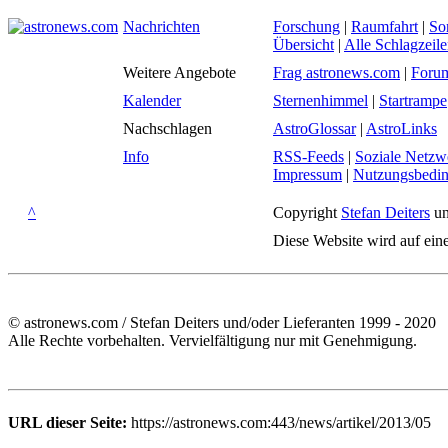
Nachrichten
Forschung
|
Raumfahrt
|
So
Übersicht
|
Alle Schlagzeil
Weitere Angebote
Frag astronews.com
|
Foru
Kalender
Sternenhimmel
|
Startrampe
Nachschlagen
AstroGlossar
|
AstroLinks
Info
RSS-Feeds
|
Soziale Netzw
Impressum
|
Nutzungsbedi
^
Copyright
Stefan Deiters
un
Diese Website wird auf ein
© astronews.com / Stefan Deiters und/oder Lieferanten 1999 - 2020
Alle Rechte vorbehalten. Vervielfältigung nur mit Genehmigung.
URL dieser Seite:
https://astronews.com:443/news/artikel/2013/05