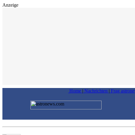
Anzeige
Home
|
Nachrichten
|
Frag astron