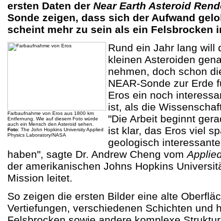
ersten Daten der
Near Earth Asteroid Ren
Sonde zeigen, dass sich der Aufwand gelo
scheint mehr zu sein als ein Felsbrocken i
Rund ein Jahr lang wil
kleinen Asteroiden gena
nehmen, doch schon die
NEAR-Sonde zur Erde f
Eros ein noch interessa
ist, als die Wissenschaf
Farbaufnahme von Eros aus 1800 km
"Die Arbeit beginnt gera
Entfernung. Wie auf diesem Foto würde
auch ein Mensch den Asteroid sehen.
ist klar, das Eros viel 
Foto
: The John Hopkins University Applied
Physics Laboratory/NASA
geologisch interessanter 
haben", sagte Dr. Andrew Cheng vom
Applie
der amerikanischen Johns Hopkins Universitä
Mission leitet.
So zeigen die ersten Bilder eine alte Oberfläc
Vertiefungen, verschiedenen Schichten und
Felsbrocken sowie andere komplexe Struktur