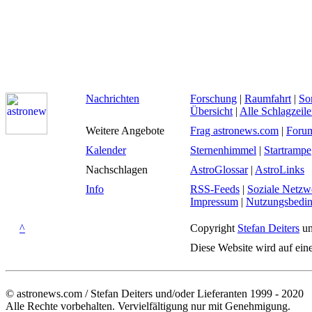
Nachrichten
Forschung
|
Raumfahrt
|
So
Übersicht
|
Alle Schlagzeil
Weitere Angebote
Frag astronews.com
|
Foru
Kalender
Sternenhimmel
|
Startrampe
Nachschlagen
AstroGlossar
|
AstroLinks
Info
RSS-Feeds
|
Soziale Netzw
Impressum
|
Nutzungsbedi
^
Copyright
Stefan Deiters
un
Diese Website wird auf ein
© astronews.com / Stefan Deiters und/oder Lieferanten 1999 - 2020
Alle Rechte vorbehalten. Vervielfältigung nur mit Genehmigung.