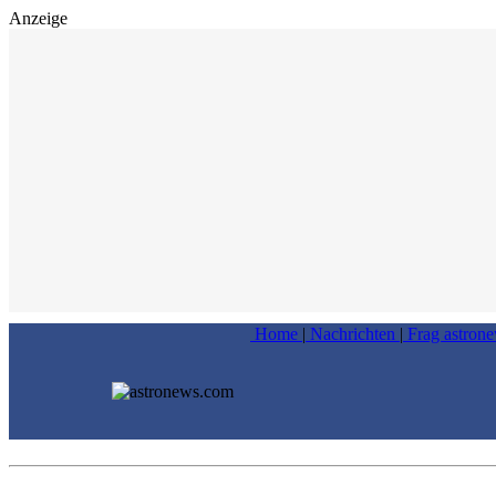
Anzeige
Home
|
Nachrichten
|
Frag astron