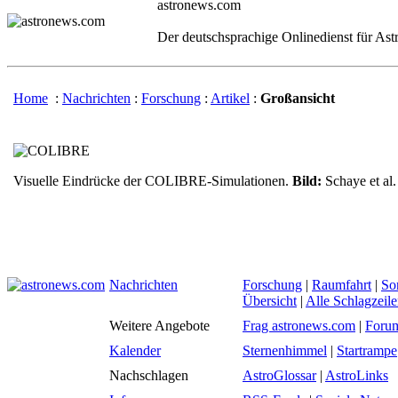
astronews.com
Der deutschsprachige Onlinedienst für As
Home
:
Nachrichten
:
Forschung
:
Artikel
:
Großansicht
Visuelle Eindrücke der COLIBRE-Simulationen.
Bild:
Schaye et al.
Nachrichten
Forschung
|
Raumfahrt
|
So
Übersicht
|
Alle Schlagzeil
Weitere Angebote
Frag astronews.com
|
Foru
Kalender
Sternenhimmel
|
Startrampe
Nachschlagen
AstroGlossar
|
AstroLinks