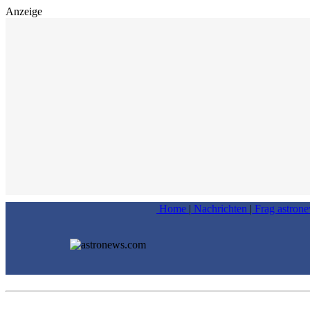
Anzeige
Home
|
Nachrichten
|
Frag astron