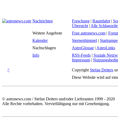
Nachrichten
Forschung
|
Raumfahrt
|
So
Übersicht
|
Alle Schlagzeil
Weitere Angebote
Frag astronews.com
|
Foru
Kalender
Sternenhimmel
|
Startrampe
Nachschlagen
AstroGlossar
|
AstroLinks
Info
RSS-Feeds
|
Soziale Netzw
Impressum
|
Nutzungsbedi
^
Copyright
Stefan Deiters
un
Diese Website wird auf ein
© astronews.com / Stefan Deiters und/oder Lieferanten 1999 - 2020
Alle Rechte vorbehalten. Vervielfältigung nur mit Genehmigung.