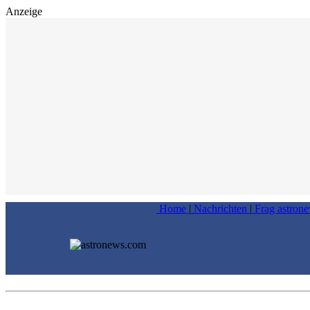
Anzeige
Home
|
Nachrichten
|
Frag astron