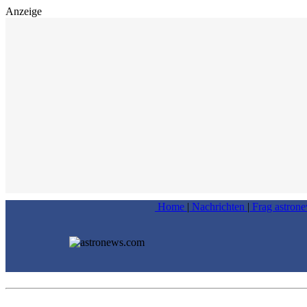
Anzeige
Home
|
Nachrichten
|
Frag astron