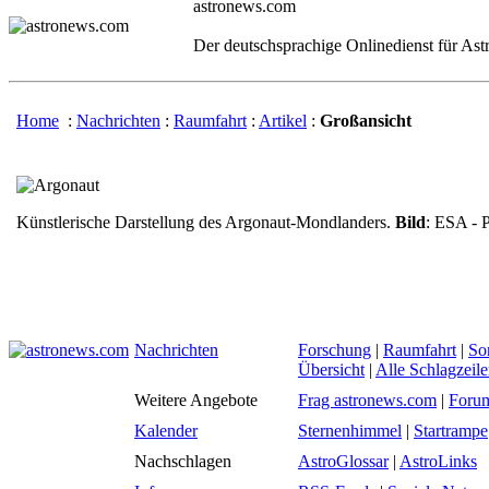
astronews.com
Der deutschsprachige Onlinedienst für As
Home
:
Nachrichten
:
Raumfahrt
:
Artikel
:
Großansicht
Künstlerische Darstellung des Argonaut-Mondlanders.
Bild
: ESA - P
Nachrichten
Forschung
|
Raumfahrt
|
So
Übersicht
|
Alle Schlagzeil
Weitere Angebote
Frag astronews.com
|
Foru
Kalender
Sternenhimmel
|
Startrampe
Nachschlagen
AstroGlossar
|
AstroLinks