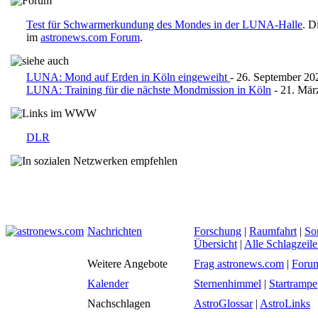
Test für Schwarmerkundung des Mondes in der LUNA-Halle
. D
im
astronews.com Forum
.
LUNA: Mond auf Erden in Köln eingeweiht
- 26. September 20
LUNA: Training für die nächste Mondmission in Köln
- 21. Mär
DLR
Nachrichten
Forschung
|
Raumfahrt
|
So
Übersicht
|
Alle Schlagzeil
Weitere Angebote
Frag astronews.com
|
Foru
Kalender
Sternenhimmel
|
Startrampe
Nachschlagen
AstroGlossar
|
AstroLinks