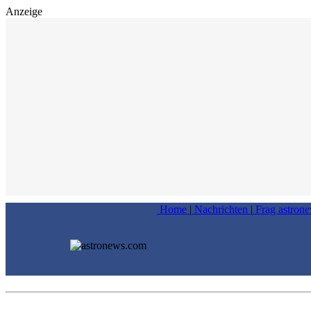
Anzeige
Home
|
Nachrichten
|
Frag astron