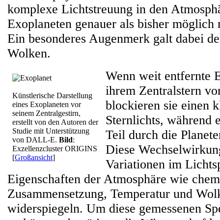
komplexe Lichtstreuung in den Atmosph
Exoplaneten genauer als bisher möglich 
Ein besonderes Augenmerk galt dabei de
Wolken.
Wenn weit entfernte 
ihrem Zentralstern vo
Künstlerische Darstellung
blockieren sie einen k
eines Exoplaneten vor
seinem Zentralgestirn,
Sternlichts, während 
erstellt von den Autoren der
Studie mit Unterstützung
Teil durch die Planet
von DALL-E.
Bild
:
Diese Wechselwirkung
Exzellenzcluster ORIGINS
[
Großansicht
]
Variationen im Lichts
Eigenschaften der Atmosphäre wie chem
Zusammensetzung, Temperatur und Wol
widerspiegeln. Um diese gemessenen Spe