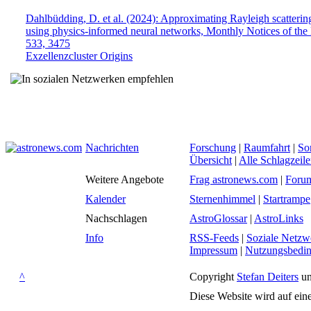
Dahlbüdding, D. et al. (2024): Approximating Rayleigh scatterin
using physics-informed neural networks, Monthly Notices of the
533, 3475
Exzellenzcluster Origins
Nachrichten
Forschung
|
Raumfahrt
|
So
Übersicht
|
Alle Schlagzeil
Weitere Angebote
Frag astronews.com
|
Foru
Kalender
Sternenhimmel
|
Startrampe
Nachschlagen
AstroGlossar
|
AstroLinks
Info
RSS-Feeds
|
Soziale Netzw
Impressum
|
Nutzungsbedi
^
Copyright
Stefan Deiters
un
Diese Website wird auf ein