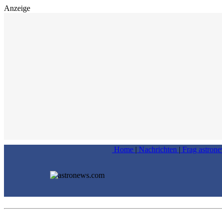
Anzeige
Home
|
Nachrichten
|
Frag astron