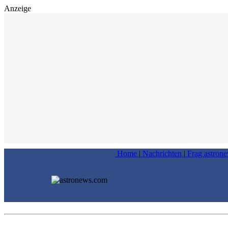
Anzeige
Home
|
Nachrichten
|
Frag astron