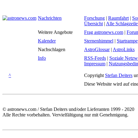
Nachrichten
Forschung
|
Raumfahrt
|
So
Übersicht
|
Alle Schlagzeil
Weitere Angebote
Frag astronews.com
|
Foru
Kalender
Sternenhimmel
|
Startrampe
Nachschlagen
AstroGlossar
|
AstroLinks
Info
RSS-Feeds
|
Soziale Netzw
Impressum
|
Nutzungsbedi
^
Copyright
Stefan Deiters
un
Diese Website wird auf ein
© astronews.com / Stefan Deiters und/oder Lieferanten 1999 - 2020
Alle Rechte vorbehalten. Vervielfältigung nur mit Genehmigung.