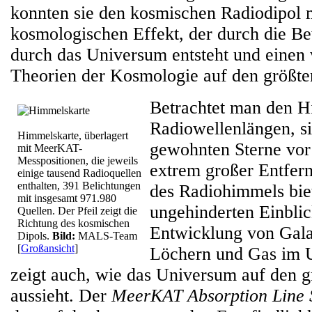
konnten sie den kosmischen Radiodipol 
kosmologischen Effekt, der durch die B
durch das Universum entsteht und einen 
Theorien der Kosmologie auf den größten
Betrachtet man den H
Radiowellenlängen, si
Himmelskarte, überlagert
gewohnten Sterne vor
mit MeerKAT-
Messpositionen, die jeweils
extrem großer Entfer
einige tausend Radioquellen
enthalten, 391 Belichtungen
des Radiohimmels bie
mit insgesamt 971.980
ungehinderten Einblic
Quellen. Der Pfeil zeigt die
Richtung des kosmischen
Entwicklung von Gal
Dipols.
Bild:
MALS-Team
[
Großansicht
]
Löchern und Gas im 
zeigt auch, wie das Universum auf den g
aussieht. Der
MeerKAT Absorption Line 