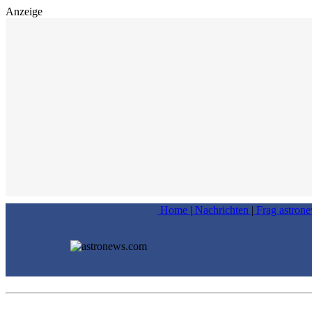
Anzeige
Home
|
Nachrichten
|
Frag astron