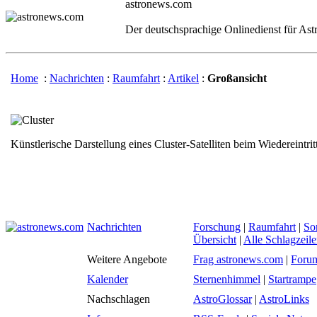
astronews.com
Der deutschsprachige Onlinedienst für As
Home
:
Nachrichten
:
Raumfahrt
:
Artikel
:
Großansicht
Künstlerische Darstellung eines Cluster-Satelliten beim Wiedereintrit
Nachrichten
Forschung
|
Raumfahrt
|
So
Übersicht
|
Alle Schlagzeil
Weitere Angebote
Frag astronews.com
|
Foru
Kalender
Sternenhimmel
|
Startrampe
Nachschlagen
AstroGlossar
|
AstroLinks