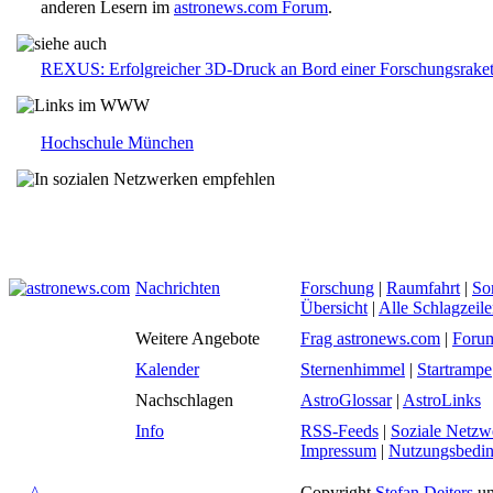
anderen Lesern im
astronews.com Forum
.
REXUS: Erfolgreicher 3D-Druck an Bord einer Forschungsrake
Hochschule München
Nachrichten
Forschung
|
Raumfahrt
|
So
Übersicht
|
Alle Schlagzeil
Weitere Angebote
Frag astronews.com
|
Foru
Kalender
Sternenhimmel
|
Startrampe
Nachschlagen
AstroGlossar
|
AstroLinks
Info
RSS-Feeds
|
Soziale Netzw
Impressum
|
Nutzungsbedi
^
Copyright
Stefan Deiters
un