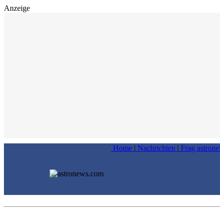
Anzeige
Home
|
Nachrichten
|
Frag astron