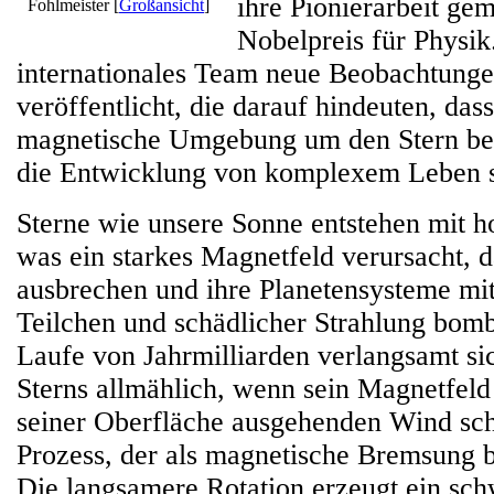
ihre Pionierarbeit ge
Fohlmeister
[
Großansicht
]
Nobelpreis für Physik.
internationales Team neue Beobachtunge
veröffentlicht, die darauf hindeuten, dass
magnetische Umgebung um den Stern bes
die Entwicklung von komplexem Leben s
Sterne wie unsere Sonne entstehen mit h
was ein starkes Magnetfeld verursacht, d
ausbrechen und ihre Planetensysteme mi
Teilchen und schädlicher Strahlung bom
Laufe von Jahrmilliarden verlangsamt sic
Sterns allmählich, wenn sein Magnetfeld
seiner Oberfläche ausgehenden Wind sc
Prozess, der als magnetische Bremsung b
Die langsamere Rotation erzeugt ein sc