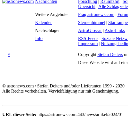
Nachrichten
Forschung
|
Raumfahrt
|
So
Übersicht
|
Alle Schlagzeil
Weitere Angebote
Frag astronews.com
|
Foru
Kalender
Sternenhimmel
|
Startrampe
Nachschlagen
AstroGlossar
|
AstroLinks
Info
RSS-Feeds
|
Soziale Netzw
Impressum
|
Nutzungsbedi
^
Copyright
Stefan Deiters
un
Diese Website wird auf ein
© astronews.com / Stefan Deiters und/oder Lieferanten 1999 - 2020
Alle Rechte vorbehalten. Vervielfältigung nur mit Genehmigung.
URL dieser Seite:
https://astronews.com:443/news/artikel/2024/01