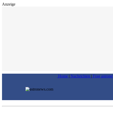
Anzeige
Home
|
Nachrichten
|
Frag astron