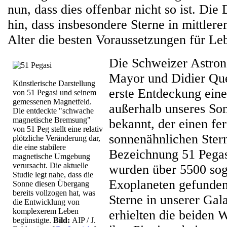
nun, dass dies offenbar nicht so ist. Die
hin, dass insbesondere Sterne in mittle
Alter die besten Voraussetzungen für Le
Die Schweizer Astro
Mayor und Didier Que
Künstlerische Darstellung
erste Entdeckung eine
von 51 Pegasi und seinem
gemessenen Magnetfeld.
außerhalb unseres So
Die entdeckte "schwache
magnetische Bremsung"
bekannt, der einen fe
von 51 Peg stellt eine relativ
sonnenähnlichen Stern
plötzliche Veränderung dar,
die eine stabilere
Bezeichnung 51 Pegas
magnetische Umgebung
verursacht. Die aktuelle
wurden über 5500 so
Studie legt nahe, dass die
Exoplaneten gefunden
Sonne diesen Übergang
bereits vollzogen hat, was
Sterne in unserer Gal
die Entwicklung von
komplexerem Leben
erhielten die beiden W
begünstigte.
Bild:
AIP / J.