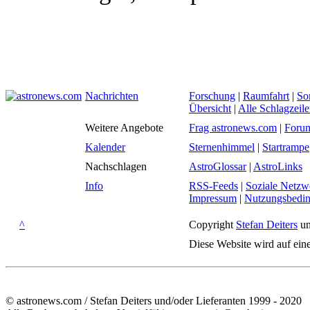
Nachrichten
Forschung
|
Raumfahrt
|
So
Übersicht
|
Alle Schlagzeil
Weitere Angebote
Frag astronews.com
|
Foru
Kalender
Sternenhimmel
|
Startrampe
Nachschlagen
AstroGlossar
|
AstroLinks
Info
RSS-Feeds
|
Soziale Netzw
Impressum
|
Nutzungsbedi
^
Copyright
Stefan Deiters
un
Diese Website wird auf ein
© astronews.com / Stefan Deiters und/oder Lieferanten 1999 - 2020