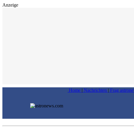
Anzeige
Home
|
Nachrichten
|
Frag astron