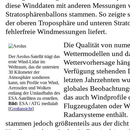
diese Winddaten mit anderen Messungen v
Stratosphärenballons stammen. So zeigte s
der oberen Troposphäre und unteren Strat
fehlerfreie Windmessungen liefert.
Die Qualität von nume
Wettermodellen und d
Der Aeolus-Satellit trägt das
Wettervorhersage häng
erste Wind-Lidar im
Weltraum, das die untersten
Verfügung stehenden D
30 Kilometer der
Atmosphäre sondieren
letzten Jahrzehnten wu
kann, um Profile von Wind,
globales Beobachtung
Aerosolen und Wolken
entlang der Umlaufbahn des
das auch Windprofile 
ESA-Satelliten zu erstellen.
Bild:
ESA / ATG medialab
Flugzeugdaten oder Wi
[
Großansicht
]
Radarsysteme enthält.
stammen jedoch größtenteils aus der dicht