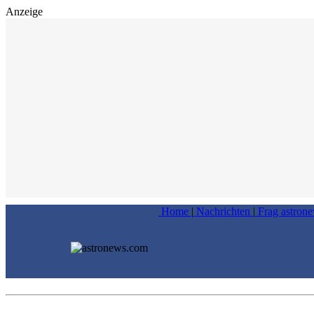
Anzeige
Home
|
Nachrichten
|
Frag astron