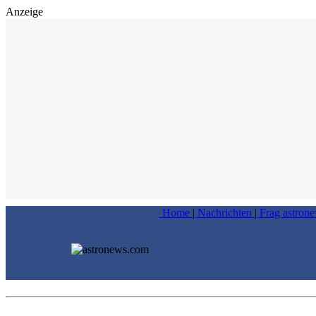
Anzeige
Home
|
Nachrichten
|
Frag astron