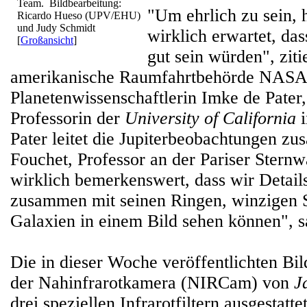
Team. Bildbearbeitung:
"Um ehrlich zu sein, h
Ricardo Hueso (UPV/EHU)
und Judy Schmidt
wirklich erwartet, das
[
Großansicht
]
gut sein würden", zitie
amerikanische Raumfahrtbehörde NASA
Planetenwissenschaftlerin Imke de Pater,
Professorin der
University of California
Pater leitet die Jupiterbeobachtungen z
Fouchet, Professor an der Pariser Sternwa
wirklich bemerkenswert, dass wir Details
zusammen mit seinen Ringen, winzigen S
Galaxien in einem Bild sehen können", sa
Die in dieser Woche veröffentlichten Bi
der Nahinfrarotkamera (NIRCam) von
J
drei speziellen Infrarotfiltern ausgestattet