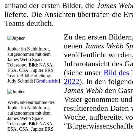
anhand der ersten Bilder, die
James Web
lieferte. Die Ansichten übertrafen die E
Teams deutlich.
Zu den ersten Bildern
neuen
James Webb Sp
Jupiter im Nahinfrarot,
veröffentlicht wurden
aufgenommen mit dem
James Webb Space
Infrarotansicht des Ga
Telescope.
Bild
: NASA,
ESA, CSA, Jupiter ERS
(siehe unser
Bild des 
Team. Bildbearbeitung:
2022
). In den folgen
Judy Schmidt
[
Großansicht
]
James Webb
den Gasri
Visier genommen und 
Weitwinkelaufnahme des
resultierenden Daten 
Jupiter im Nahinfrarot,
aufgenommen mit dem
Woche, aufbereitet vo
James Webb Space
Telescope.
Bild
: NASA,
"Bürgerwissenschaftler
ESA, CSA, Jupiter ERS