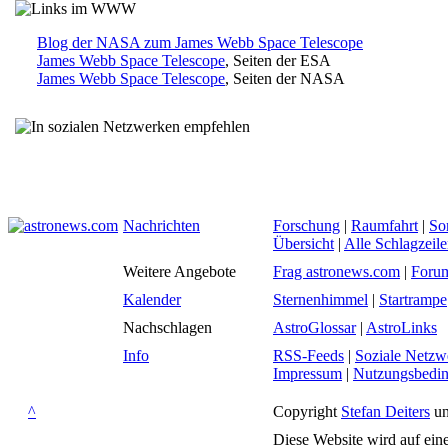
Blog der NASA zum James Webb Space Telescope
James Webb Space Telescope
, Seiten der ESA
James Webb Space Telescope
, Seiten der NASA
Nachrichten
Forschung
|
Raumfahrt
|
So
Übersicht
|
Alle Schlagzeil
Weitere Angebote
Frag astronews.com
|
Foru
Kalender
Sternenhimmel
|
Startrampe
Nachschlagen
AstroGlossar
|
AstroLinks
Info
RSS-Feeds
|
Soziale Netzw
Impressum
|
Nutzungsbedi
^
Copyright
Stefan Deiters
un
Diese Website wird auf ein