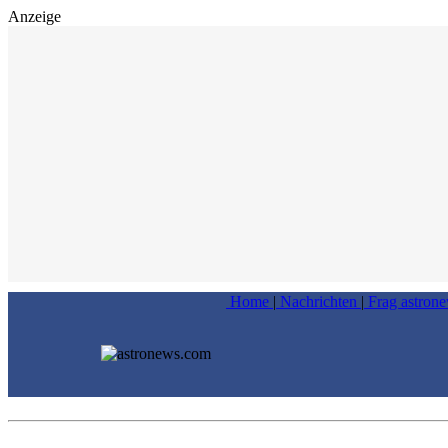
Anzeige
Home
|
Nachrichten
|
Frag astron