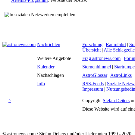
Artemis-Programm
, Website der NASA
Nachrichten
Forschung
|
Raumfahrt
|
So
Übersicht
|
Alle Schlagzeil
Weitere Angebote
Frag astronews.com
|
Foru
Kalender
Sternenhimmel
|
Startrampe
Nachschlagen
AstroGlossar
|
AstroLinks
Info
RSS-Feeds
|
Soziale Netzw
Impressum
|
Nutzungsbedi
^
Copyright
Stefan Deiters
un
Diese Website wird auf ein
© astronews.com / Stefan Deiters und/oder Lieferanten 1999 - 2020