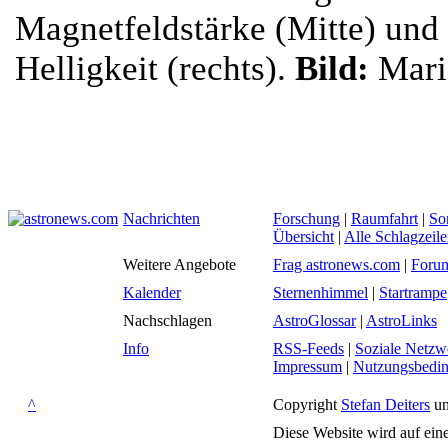
Magnetfeldstärke (Mitte) und
Helligkeit (rechts).
Bild:
Mari
Nachrichten
Forschung
|
Raumfahrt
|
So
Übersicht
|
Alle Schlagzeil
Weitere Angebote
Frag astronews.com
|
Foru
Kalender
Sternenhimmel
|
Startrampe
Nachschlagen
AstroGlossar
|
AstroLinks
Info
RSS-Feeds
|
Soziale Netzw
Impressum
|
Nutzungsbedi
^
Copyright
Stefan Deiters
un
Diese Website wird auf ein