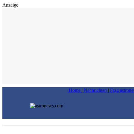
Anzeige
Home
|
Nachrichten
|
Frag astron