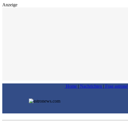
Anzeige
Home
|
Nachrichten
|
Frag astron