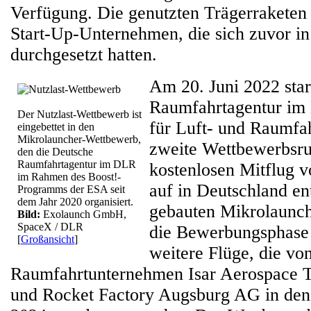
Verfügung. Die genutzten Trägerrakete
Start-Up-Unternehmen, die sich zuvor i
durchgesetzt hatten.
Am 20. Juni 2022 star
Raumfahrtagentur im
Der Nutzlast-Wettbewerb ist
für Luft- und Raumfa
eingebettet in den
Mikrolauncher-Wettbewerb,
zweite Wettbewerbsru
den die Deutsche
Raumfahrtagentur im DLR
kostenlosen Mitflug v
im Rahmen des Boost!-
auf in Deutschland en
Programms der ESA seit
dem Jahr 2020 organisiert.
gebauten Mikrolaunch
Bild:
Exolaunch GmbH,
SpaceX / DLR
die Bewerbungsphase 
[
Großansicht
]
weitere Flüge, die vo
Raumfahrtunternehmen Isar Aerospace
und Rocket Factory Augsburg AG in den