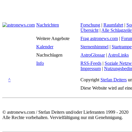
Nachrichten
Forschung
|
Raumfahrt
|
So
Übersicht
|
Alle Schlagzeil
Weitere Angebote
Frag astronews.com
|
Foru
Kalender
Sternenhimmel
|
Startrampe
Nachschlagen
AstroGlossar
|
AstroLinks
Info
RSS-Feeds
|
Soziale Netzw
Impressum
|
Nutzungsbedi
^
Copyright
Stefan Deiters
un
Diese Website wird auf ein
© astronews.com / Stefan Deiters und/oder Lieferanten 1999 - 2020
Alle Rechte vorbehalten. Vervielfältigung nur mit Genehmigung.