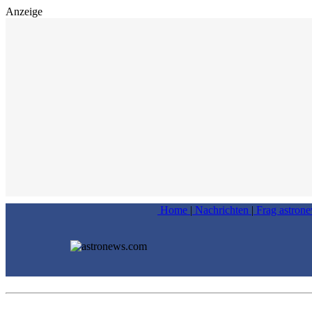
Anzeige
Home
|
Nachrichten
|
Frag astron