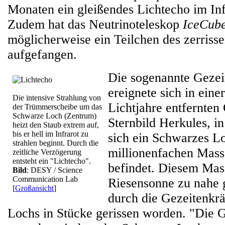
Monaten ein gleißendes Lichtecho im Inf
Zudem hat das Neutrinoteleskop
IceCub
möglicherweise ein Teilchen des zerriss
aufgefangen.
Die sogenannte Gezei
ereignete sich in eine
Die intensive Strahlung von
Lichtjahre entfernten
der Trümmerscheibe um das
Schwarze Loch (Zentrum)
Sternbild Herkules, i
heizt den Staub extrem auf,
bis er hell im Infrarot zu
sich ein Schwarzes Lo
strahlen beginnt. Durch die
millionenfachen Mass
zeitliche Verzögerung
entsteht ein "Lichtecho".
befindet. Diesem Mass
Bild
: DESY / Science
Communication Lab
Riesensonne zu nahe
[
Großansicht
]
durch die Gezeitenkr
Lochs in Stücke gerissen worden. "Die G