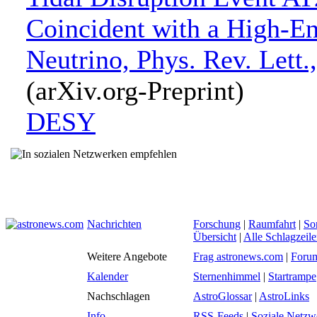
Coincident with a High-E
Neutrino, Phys. Rev. Lett.
(arXiv.org-Preprint)
DESY
Nachrichten
Forschung
|
Raumfahrt
|
So
Übersicht
|
Alle Schlagzeil
Weitere Angebote
Frag astronews.com
|
Foru
Kalender
Sternenhimmel
|
Startrampe
Nachschlagen
AstroGlossar
|
AstroLinks
Info
RSS-Feeds
|
Soziale Netzw