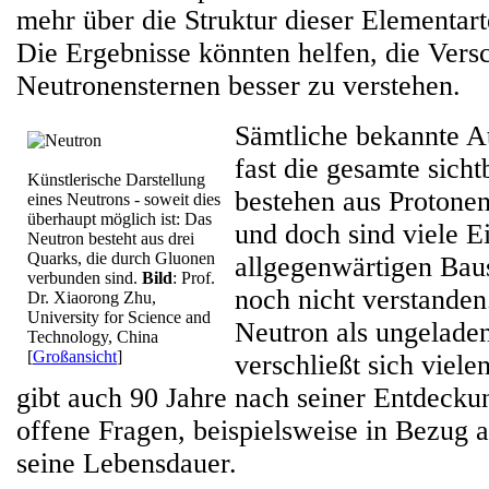
mehr über die Struktur dieser Elementart
Die Ergebnisse könnten helfen, die Ver
Neutronensternen besser zu verstehen.
Sämtliche bekannte A
fast die gesamte sich
Künstlerische Darstellung
bestehen aus Protone
eines Neutrons - soweit dies
überhaupt möglich ist: Das
und doch sind viele E
Neutron besteht aus drei
Quarks, die durch Gluonen
allgegenwärtigen Baus
verbunden sind.
Bild
: Prof.
noch nicht verstanden
Dr. Xiaorong Zhu,
University for Science and
Neutron als ungelade
Technology, China
[
Großansicht
]
verschließt sich viel
gibt auch 90 Jahre nach seiner Entdecku
offene Fragen, beispielsweise in Bezug 
seine Lebensdauer.