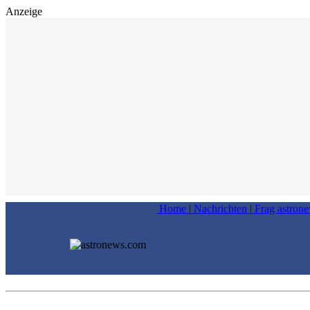
Anzeige
Home
|
Nachrichten
|
Frag astron