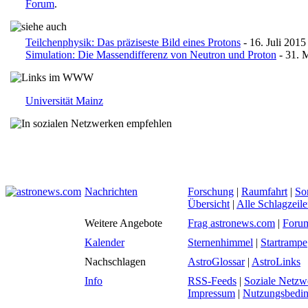
Forum
.
Teilchenphysik: Das präziseste Bild eines Protons
- 16. Juli 2015
Simulation: Die Massendifferenz von Neutron und Proton
- 31. 
Universität Mainz
Nachrichten
Forschung
|
Raumfahrt
|
So
Übersicht
|
Alle Schlagzeil
Weitere Angebote
Frag astronews.com
|
Foru
Kalender
Sternenhimmel
|
Startrampe
Nachschlagen
AstroGlossar
|
AstroLinks
Info
RSS-Feeds
|
Soziale Netzw
Impressum
|
Nutzungsbedi