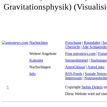
Gravitationsphysik) (Visualis
Nachrichten
Forschung
|
Raumfahrt
|
So
Übersicht
|
Alle Schlagzeil
Weitere Angebote
Frag astronews.com
|
Foru
Kalender
Sternenhimmel
|
Startrampe
Nachschlagen
AstroGlossar
|
AstroLinks
Info
RSS-Feeds
|
Soziale Netzw
Impressum
|
Nutzungsbedi
^
Copyright
Stefan Deiters
un
Diese Website wird auf ein