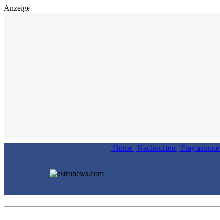
Anzeige
Home
|
Nachrichten
|
Frag astron