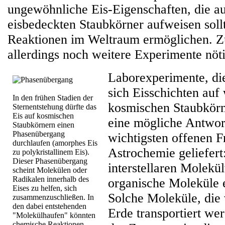
ungewöhnliche Eis-Eigenschaften, die a
eisbedeckten Staubkörner aufweisen soll
Reaktionen im Weltraum ermöglichen. Zu
allerdings noch weitere Experimente nöti
Laborexperimente, die
sich Eisschichten auf
In den frühen Stadien der
kosmischen Staubkörn
Sternentstehung dürfte das
Eis auf kosmischen
eine mögliche Antwort
Staubkörnern einen
Phasenübergang
wichtigsten offenen F
durchlaufen (amorphes Eis
Astrochemie geliefert
zu polykristallinem Eis).
Dieser Phasenübergang
interstellaren Molek
scheint Molekülen oder
Radikalen innerhalb des
organische Moleküle 
Eises zu helfen, sich
Solche Moleküle, die
zusammenzuschließen. In
den dabei entstehenden
Erde transportiert we
"Molekülhaufen" könnten
chemische Reaktionen