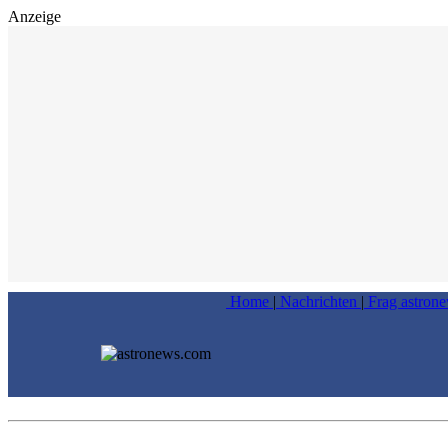
Anzeige
Home
|
Nachrichten
|
Frag astron