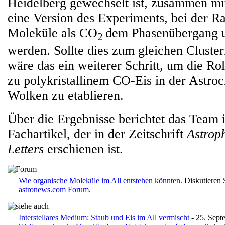
Heidelberg gewechselt ist, zusammen mi
eine Version des Experiments, bei der R
Moleküle als CO
dem Phasenübergang 
2
werden. Sollte dies zum gleichen Cluster
wäre das ein weiterer Schritt, um die Ro
zu polykristallinem CO-Eis in der Astroc
Wolken zu etablieren.
Über die Ergebnisse berichtet das Team 
Fachartikel, der in der Zeitschrift
Astrop
Letters
erschienen ist.
Wie organische Moleküle im All entstehen könnten.
Diskutieren 
astronews.com Forum
.
Interstellares Medium: Staub und Eis im All vermischt
- 25. Sept