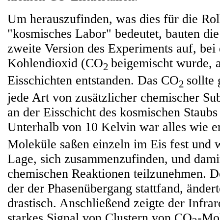
Um herauszufinden, was dies für die Rol
"kosmisches Labor" bedeutet, bauten die
zweite Version des Experiments auf, bei
Kohlendioxid (CO
beigemischt wurde, a
2
Eisschichten entstanden. Das CO
sollte
2
jede Art von zusätzlicher chemischer Sub
an der Eisschicht des kosmischen Staubs
Unterhalb von 10 Kelvin war alles wie e
Moleküle saßen einzeln im Eis fest und w
Lage, sich zusammenzufinden, und damit
chemischen Reaktionen teilzunehmen. Doc
der der Phasenübergang stattfand, änderte
drastisch. Anschließend zeigte der Infra
starkes Signal von Clustern von CO
-Mol