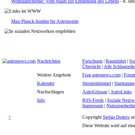
Weltraumchemie: Vom Staub zur Entstehung des Lebens
- 8. Jun
Max-Planck-Institut für Astronomie
Nachrichten
Forschung
|
Raumfahrt
|
So
Übersicht
|
Alle Schlagzeil
Weitere Angebote
Frag astronews.com
|
Foru
Kalender
Sternenhimmel
|
Startrampe
Nachschlagen
AstroGlossar
|
AstroLinks
Info
RSS-Feeds
|
Soziale Netzw
Impressum
|
Nutzungsbedi
^
Copyright
Stefan Deiters
un
Diese Website wird auf ein