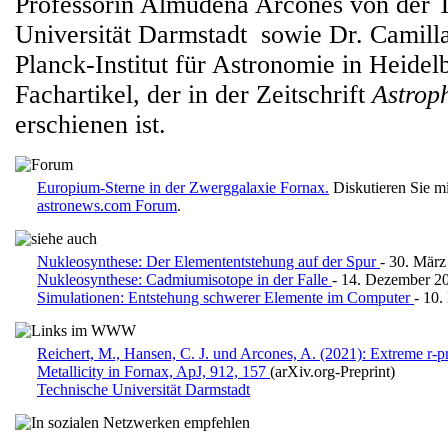
Professorin Almudena Arcones von der 
Universität Darmstadt sowie Dr. Camil
Planck-Institut für Astronomie in Heidel
Fachartikel, der in der Zeitschrift
Astrop
erschienen ist.
Europium-Sterne in der Zwerggalaxie Fornax.
Diskutieren Sie m
astronews.com Forum
.
Nukleosynthese: Der Elemententstehung auf der Spur
- 30. März
Nukleosynthese: Cadmiumisotope in der Falle
- 14. Dezember 2
Simulationen: Entstehung schwerer Elemente im Computer
- 10
Reichert, M., Hansen, C. J. und Arcones, A. (2021): Extreme r-p
Metallicity in Fornax, ApJ, 912, 157
(arXiv.org-Preprint)
Technische Universität Darmstadt