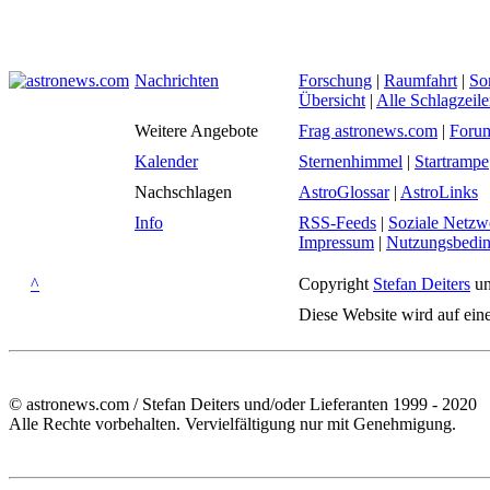
Nachrichten
Forschung
|
Raumfahrt
|
So
Übersicht
|
Alle Schlagzeil
Weitere Angebote
Frag astronews.com
|
Foru
Kalender
Sternenhimmel
|
Startrampe
Nachschlagen
AstroGlossar
|
AstroLinks
Info
RSS-Feeds
|
Soziale Netzw
Impressum
|
Nutzungsbedi
^
Copyright
Stefan Deiters
un
Diese Website wird auf ein
© astronews.com / Stefan Deiters und/oder Lieferanten 1999 - 2020
Alle Rechte vorbehalten. Vervielfältigung nur mit Genehmigung.