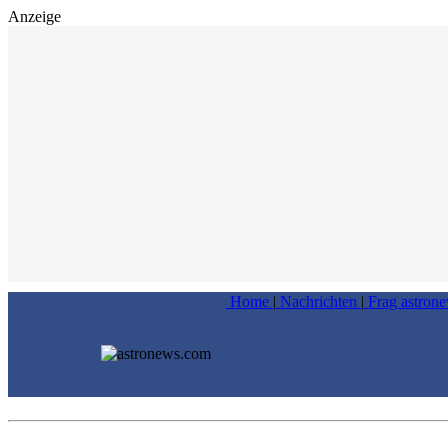
Anzeige
Home
|
Nachrichten
|
Frag astron