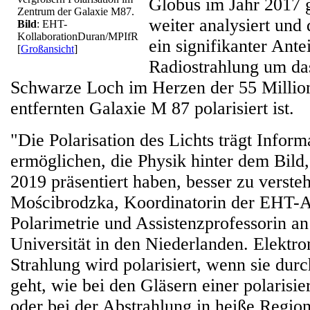
Globus im Jahr 2017
Zentrum der Galaxie M87.
weiter analysiert und 
Bild
: EHT-
KollaborationDuran/MPIfR
ein signifikanter Antei
[
Großansicht
]
Radiostrahlung um da
Schwarze Loch im Herzen der 55 Million
entfernten Galaxie M 87 polarisiert ist.
"Die Polarisation des Lichts trägt Inform
ermöglichen, die Physik hinter dem Bild,
2019 präsentiert haben, besser zu verste
Mościbrodzka, Koordinatorin der EHT-A
Polarimetrie und Assistenzprofessorin a
Universität in den Niederlanden. Elektr
Strahlung wird polarisiert, wenn sie durc
geht, wie bei den Gläsern einer polarisie
oder bei der Abstrahlung in heiße Regio