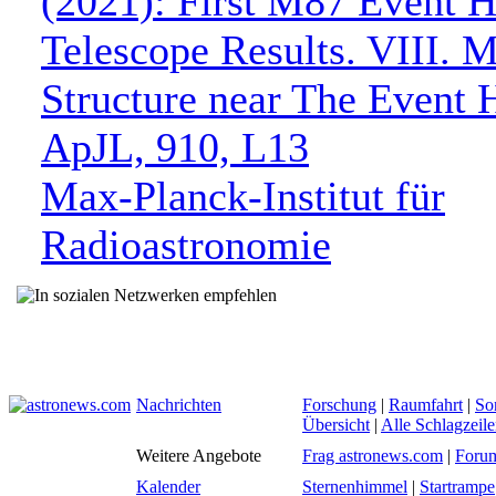
(2021): First M87 Event 
Telescope Results. VIII. M
Structure near The Event
ApJL, 910, L13
Max-Planck-Institut für
Radioastronomie
Nachrichten
Forschung
|
Raumfahrt
|
So
Übersicht
|
Alle Schlagzeil
Weitere Angebote
Frag astronews.com
|
Foru
Kalender
Sternenhimmel
|
Startrampe