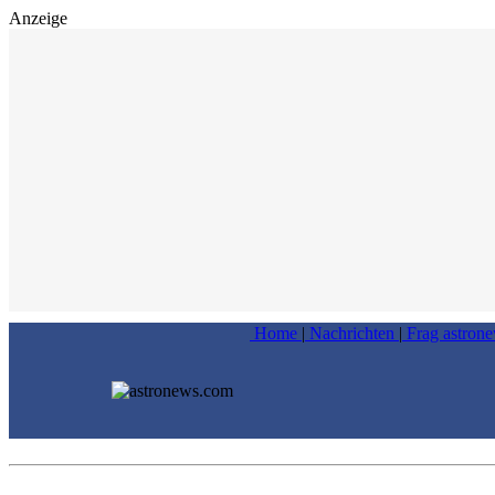
Anzeige
Home
|
Nachrichten
|
Frag astron