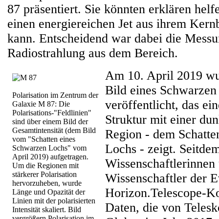
87 präsentiert. Sie könnten erklären helf
einen energiereichen Jet aus ihrem Kern
kann. Entscheidend war dabei die Messun
Radiostrahlung aus dem Bereich.
Am 10. April 2019 wur
Bild eines Schwarzen
Polarisation im Zentrum der
veröffentlicht, das ei
Galaxie M 87: Die
Polarisations-"Feldlinien"
Struktur mit einer dun
sind über einem Bild der
Gesamtintensität (dem Bild
Region - dem Schatte
vom "Schatten eines
Lochs - zeigt. Seitde
Schwarzen Lochs" vom
April 2019) aufgetragen.
Wissenschaftlerinnen
Um die Regionen mit
stärkerer Polarisation
Wissenschaftler der E
hervorzuheben, wurde
Horizon.Telescope-Ko
Länge und Opazität der
Linien mit der polarisierten
Daten, die von Teles
Intensität skaliert. Bild
vergrößern Polarisation im