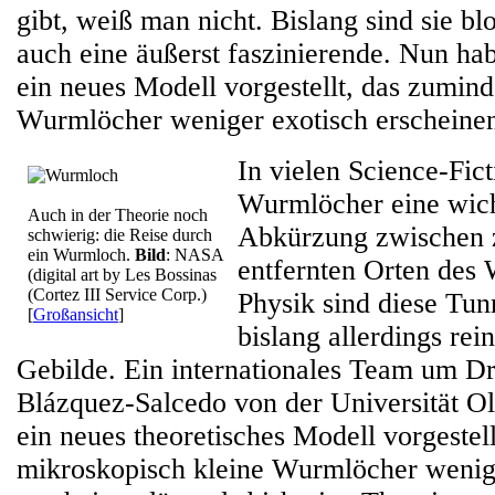
gibt, weiß man nicht. Bislang sind sie b
auch eine äußerst faszinierende. Nun ha
ein neues Modell vorgestellt, das zumind
Wurmlöcher weniger exotisch erscheinen 
In vielen Science-Fic
Wurmlöcher eine wicht
Auch in der Theorie noch
Abkürzung zwischen 
schwierig: die Reise durch
ein Wurmloch.
Bild
: NASA
entfernten Orten des W
(digital art by Les Bossinas
(Cortez III Service Corp.)
Physik sind diese Tun
[
Großansicht
]
bislang allerdings rei
Gebilde. Ein internationales Team um Dr
Blázquez-Salcedo von der Universität O
ein neues theoretisches Modell vorgestell
mikroskopisch kleine Wurmlöcher wenig