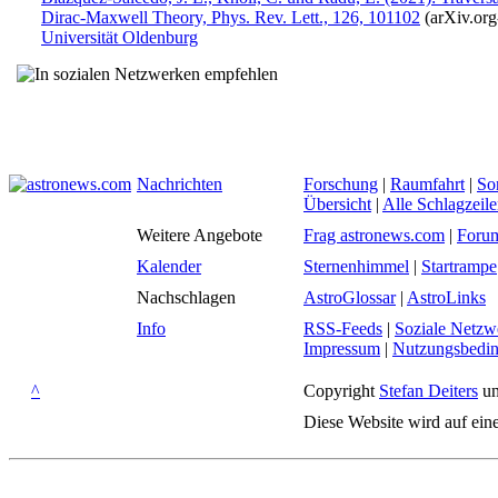
Dirac-Maxwell Theory, Phys. Rev. Lett., 126, 101102
(arXiv.org
Universität Oldenburg
Nachrichten
Forschung
|
Raumfahrt
|
So
Übersicht
|
Alle Schlagzeil
Weitere Angebote
Frag astronews.com
|
Foru
Kalender
Sternenhimmel
|
Startrampe
Nachschlagen
AstroGlossar
|
AstroLinks
Info
RSS-Feeds
|
Soziale Netzw
Impressum
|
Nutzungsbedi
^
Copyright
Stefan Deiters
un
Diese Website wird auf ein