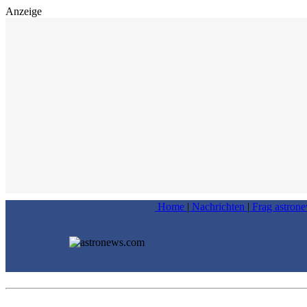
Anzeige
Home
|
Nachrichten
|
Frag astron