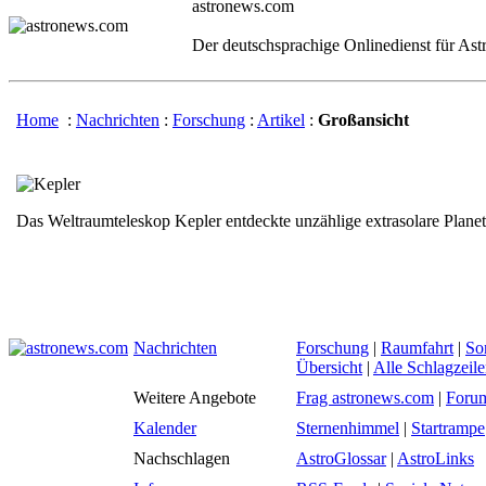
astronews.com
Der deutschsprachige Onlinedienst für As
Home
:
Nachrichten
:
Forschung
:
Artikel
:
Großansicht
Das Weltraumteleskop Kepler entdeckte unzählige extrasolare Planet
Nachrichten
Forschung
|
Raumfahrt
|
So
Übersicht
|
Alle Schlagzeil
Weitere Angebote
Frag astronews.com
|
Foru
Kalender
Sternenhimmel
|
Startrampe
Nachschlagen
AstroGlossar
|
AstroLinks