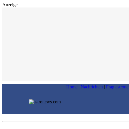
Anzeige
Home
|
Nachrichten
|
Frag astron