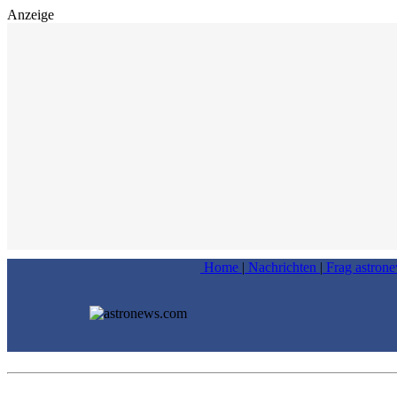
Anzeige
Home
|
Nachrichten
|
Frag astron