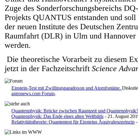
Zuge des Sonderforschungsbereichs DQ-
Projekts QUANTUS entstanden und soll
der neuen Institute des Deutschen Zentr
Raumfahrt (DLR) in Ulm und Hannover 
werden.
Die theoretische Vorarbeit zu diesem E
jetzt in der Fachzeitschrift
Science Adva
Einstein-Test mit Zwillingsparadoxon und Atomfontäne.
Diskuti
astronews.com Forum
.
Quantenphysik: Brücke zwischen Raumzeit und Quantenphysik
Quantenphysik: Das Ende eines alten Weltbilds
- 21. August 201
Relativitätstheorie: Quantentest für Einsteins Äquivalenzprinzip
-