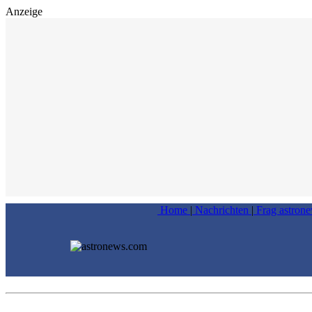
Anzeige
Home
|
Nachrichten
|
Frag astron