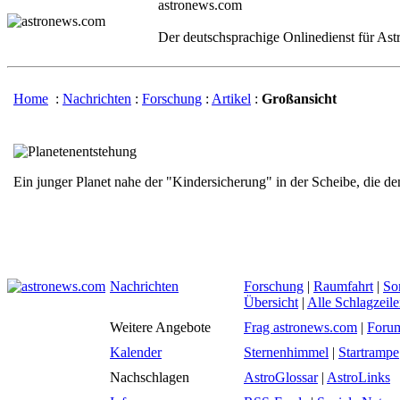
astronews.com
Der deutschsprachige Onlinedienst für As
Home
:
Nachrichten
:
Forschung
:
Artikel
:
Großansicht
Ein junger Planet nahe der "Kindersicherung" in der Scheibe, die d
Nachrichten
Forschung
|
Raumfahrt
|
So
Übersicht
|
Alle Schlagzeil
Weitere Angebote
Frag astronews.com
|
Foru
Kalender
Sternenhimmel
|
Startrampe
Nachschlagen
AstroGlossar
|
AstroLinks