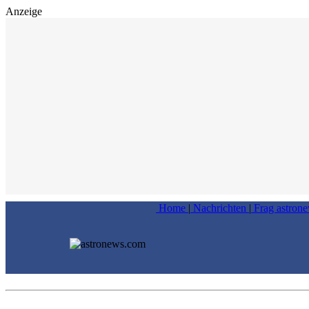
Anzeige
Home
|
Nachrichten
|
Frag astron