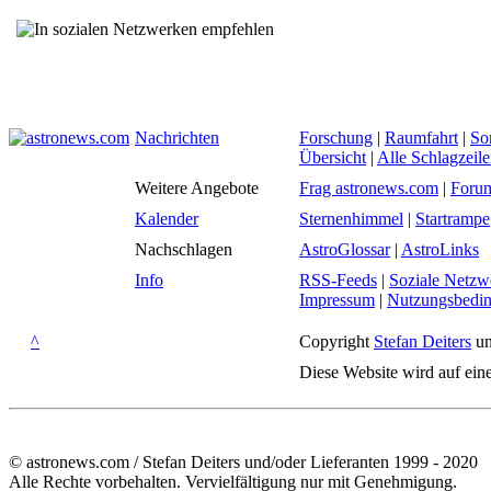
Nachrichten
Forschung
|
Raumfahrt
|
So
Übersicht
|
Alle Schlagzeil
Weitere Angebote
Frag astronews.com
|
Foru
Kalender
Sternenhimmel
|
Startrampe
Nachschlagen
AstroGlossar
|
AstroLinks
Info
RSS-Feeds
|
Soziale Netzw
Impressum
|
Nutzungsbedi
^
Copyright
Stefan Deiters
un
Diese Website wird auf ein
© astronews.com / Stefan Deiters und/oder Lieferanten 1999 - 2020
Alle Rechte vorbehalten. Vervielfältigung nur mit Genehmigung.