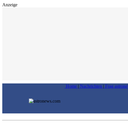
Anzeige
Home
|
Nachrichten
|
Frag astron