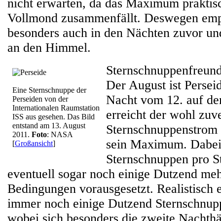
nicht erwarten, da das Maximum praktis
Vollmond zusammenfällt. Deswegen empf
besonders auch in den Nächten zuvor un
an den Himmel.
Sternschnuppenfreunde
Der August ist Persei
Eine Sternschnuppe der
Nacht vom 12. auf de
Perseiden von der
Internationalen Raumstation
erreicht der wohl zuve
ISS aus gesehen. Das Bild
entstand am 13. August
Sternschnuppenstrom 
2011.
Foto
: NASA
sein Maximum. Dabei 
[
Großansicht
]
Sternschnuppen pro St
eventuell sogar noch einige Dutzend me
Bedingungen vorausgesetzt. Realistisch 
immer noch einige Dutzend Sternschnup
wobei sich besonders die zweite Nachthäl