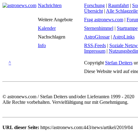
Nachrichten
Forschung
|
Raumfahrt
|
So
Übersicht
|
Alle Schlagzeil
Weitere Angebote
Frag astronews.com
|
Foru
Kalender
Sternenhimmel
|
Startrampe
Nachschlagen
AstroGlossar
|
AstroLinks
Info
RSS-Feeds
|
Soziale Netzw
Impressum
|
Nutzungsbedi
^
Copyright
Stefan Deiters
un
Diese Website wird auf ein
© astronews.com / Stefan Deiters und/oder Lieferanten 1999 - 2020
Alle Rechte vorbehalten. Vervielfältigung nur mit Genehmigung.
URL dieser Seite:
https://astronews.com:443/news/artikel/2019/04