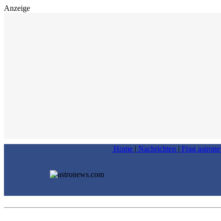
Anzeige
Home
|
Nachrichten
|
Frag astron