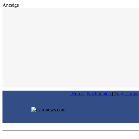
Anzeige
Home
|
Nachrichten
|
Frag astron