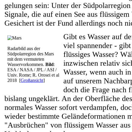
gelungen sein: Unter der Südpolarregi
Signale, die auf einen See aus flüssigem
Gesichert ist der Fund allerdings noch ni
Gibt es Wasser auf d
viel spannender - gibt
Radarbild aus der
flüssiges Wasser? Wä
Südpolarregion des Mars
mit dem vermuteten
inzwischen relativ sich
Wasservorkommen.
Bild
:
ESA / NASA / JPL / ASI /
Wasser, wenn auch in
Univ. Rome; R. Orosei et al
auf unserem Nachbarpl
2018
[
Großansicht
]
doch die Frage nach 
bislang ungeklärt. An der Oberfläche de
normales Wasser sofort verdampfen, do
wieder bestimmte Geländeformationen mi
"Ausbrüchen" von flüssigem Wasser aus