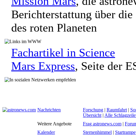
Mission Mars
, die astron
Berichterstattung über die
des roten Planeten
Fachartikel in Science
Mars Express
, Seite der 
Nachrichten
Forschung
|
Raumfahrt
|
So
Übersicht
|
Alle Schlagzeil
Weitere Angebote
Frag astronews.com
|
Foru
Kalender
Sternenhimmel
|
Startrampe