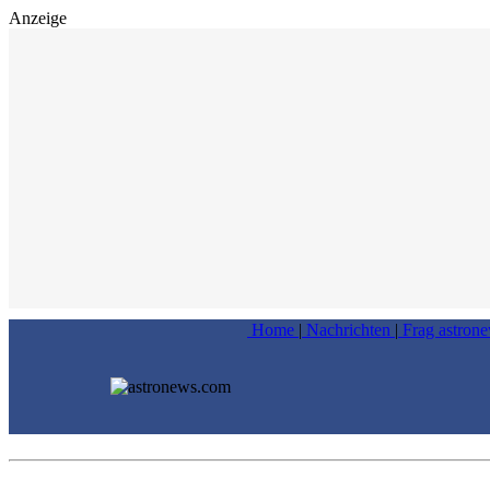
Anzeige
Home
|
Nachrichten
|
Frag astron