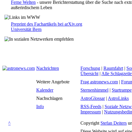
Ferne Welten
- unsere Berichterstattung über die Suche nach ext
außerirdischem Leben
Preprint des Fachartikels bei arXiv.org
Universität Bern
Nachrichten
Forschung
|
Raumfahrt
|
So
Übersicht
|
Alle Schlagzeil
Weitere Angebote
Frag astronews.com
|
Foru
Kalender
Sternenhimmel
|
Startrampe
Nachschlagen
AstroGlossar
|
AstroLinks
Info
RSS-Feeds
|
Soziale Netzw
Impressum
|
Nutzungsbedi
^
Copyright
Stefan Deiters
un
Diese Website wird auf ein