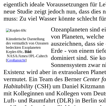
eigentlich ideale Voraussetzungen für Le
neue Studie zeigt jedoch nun, dass dies ni
muss: Zu viel Wasser könnte schlecht fü
Ozeanplaneten sind ei
von Planeten, welche 
Künstlerische Darstellung
auszeichnen, dass sie
des vermutlich von Ozeanen
bedeckten Exoplaneten
Erde - von einem tie
Kepler-69c
. Bild
:
NASA/Ames//JPL-Caltech
dominiert sind. Sie 
[
Großansicht
]
Sonnensystem zwar nic
Existenz wird aber in extrasolaren Plan
vermutet. Ein Team des Berner
Center f
Habitability
(CSH) um Daniel Kitzmann
mit Kolleginnen und Kollegen vom Deut
Luft- und Raumfahrt (DLR) in Berlin so