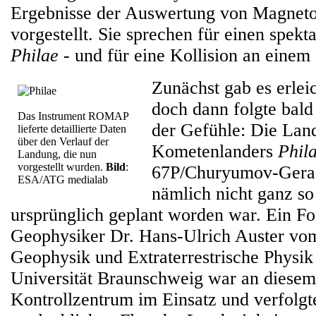
Ergebnisse der Auswertung von Magnet
vorgestellt. Sie sprechen für einen spek
Philae
- und für eine Kollision an einem
Zunächst gab es erlei
doch dann folgte bal
Das Instrument ROMAP
der Gefühle: Die Lan
lieferte detaillierte Daten
über den Verlauf der
Kometenlanders
Phil
Landung, die nun
vorgestellt wurden.
Bild
:
67P/Churyumov-Gera
ESA/ATG medialab
nämlich nicht ganz so
ursprünglich geplant worden war. Ein F
Geophysiker Dr. Hans-Ulrich Auster vom 
Geophysik und Extraterrestrische Physik
Universität Braunschweig war an diese
Kontrollzentrum im Einsatz und verfolgt