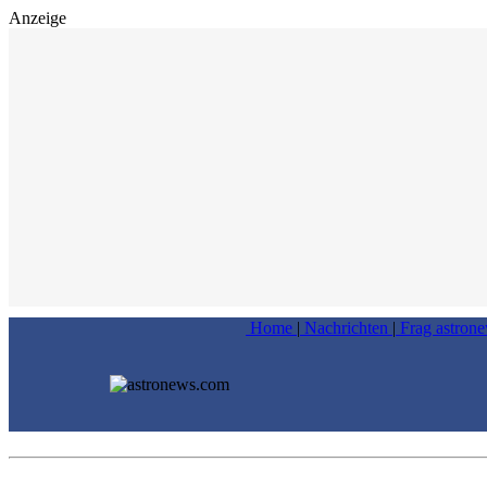
Anzeige
Home
|
Nachrichten
|
Frag astron