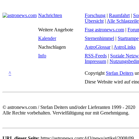
Nachrichten
Forschung
|
Raumfahrt
|
So
Übersicht
|
Alle Schlagzeil
Weitere Angebote
Frag astronews.com
|
Foru
Kalender
Sternenhimmel
|
Startrampe
Nachschlagen
AstroGlossar
|
AstroLinks
Info
RSS-Feeds
|
Soziale Netzw
Impressum
|
Nutzungsbedi
^
Copyright
Stefan Deiters
un
Diese Website wird auf ein
© astronews.com / Stefan Deiters und/oder Lieferanten 1999 - 2020
Alle Rechte vorbehalten. Vervielfältigung nur mit Genehmigung.
URL dieser Seite:
https://astronews.com:443/news/artikel/2008/09