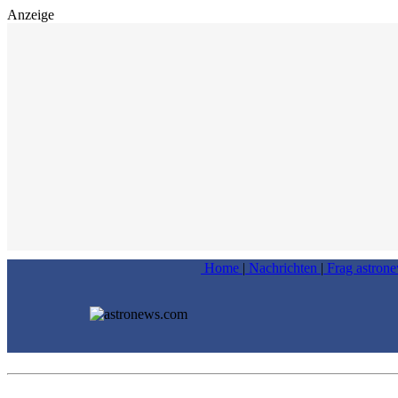
Anzeige
Home
|
Nachrichten
|
Frag astron