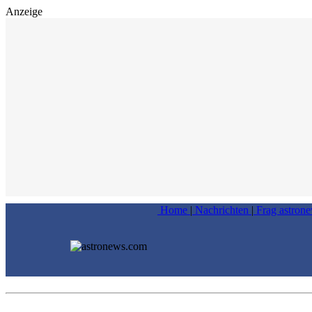
Anzeige
Home
|
Nachrichten
|
Frag astron