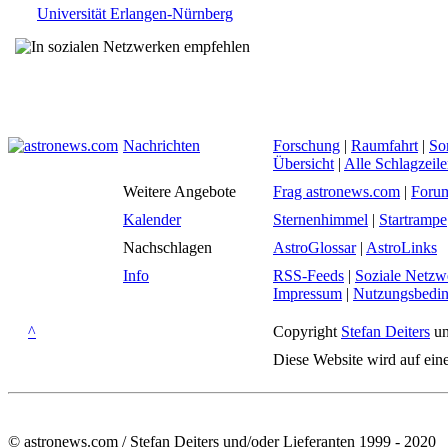
Universität Erlangen-Nürnberg
Nachrichten
Forschung
|
Raumfahrt
|
So
Übersicht
|
Alle Schlagzeil
Weitere Angebote
Frag astronews.com
|
Foru
Kalender
Sternenhimmel
|
Startrampe
Nachschlagen
AstroGlossar
|
AstroLinks
Info
RSS-Feeds
|
Soziale Netzw
Impressum
|
Nutzungsbedi
^
Copyright
Stefan Deiters
un
Diese Website wird auf ein
© astronews.com / Stefan Deiters und/oder Lieferanten 1999 - 2020