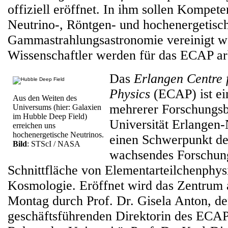
offiziell eröffnet. In ihm sollen Kompet
Neutrino-, Röntgen- und hochenergetisc
Gammastrahlungsastronomie vereinigt w
Wissenschaftler werden für das ECAP ar
Das
Erlangen Centre f
Physics
(ECAP) ist e
Aus den Weiten des
mehrerer Forschungsb
Universums (hier: Galaxien
im Hubble Deep Field)
Universität Erlangen-
erreichen uns
hochenergetische Neutrinos.
einen Schwerpunkt de
Bild
: STScI / NASA
wachsendes Forschung
Schnittfläche von Elementarteilchenphys
Kosmologie. Eröffnet wird das Zentru
Montag durch Prof. Dr. Gisela Anton, de
geschäftsführenden Direktorin des ECAP