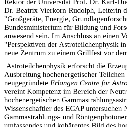
Rektor der Universität Prof. Dr. Karl-Di
Dr. Beatrix Vierkorn-Rudolph, Leiterin d
"Großgeräte, Energie, Grundlagenforsc
Bundesministerium für Bildung und For
anwesend sein. Im Anschluss an einen Vo
"Perspektiven der Astroteilchenphysik in
neue Zentrum zu einem Grillfest vor de
Astroteilchenphysik erforscht die Erze
Ausbreitung hochenergetischer Teilchen
neugegründete
Erlangen Centre for Astro
vereint Kompetenz im Bereich der Neutr
hochenergetischen Gammastrahlungsast
Wissenschaftler des ECAP untersuchen 
Gammastrahlungs- und Röntgenphotonen 
umfassendes und kohärentes Bild des ho