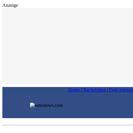
Anzeige
Home
|
Nachrichten
|
Frag astron