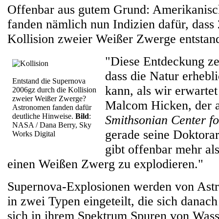
Offenbar aus gutem Grund: Amerikanis
fanden nämlich nun Indizien dafür, dass
Kollision zweier Weißer Zwerge entstan
"Diese Entdeckung ze
dass die Natur erhebli
Entstand die Supernova
kann, als wir erwartet
2006gz durch die Kollision
zweier Weißer Zwerge?
Malcom Hicken, der
Astronomen fanden dafür
deutliche Hinweise.
Bild
:
Smithsonian Center fo
NASA / Dana Berry, Sky
gerade seine Doktorarb
Works Digital
gibt offenbar mehr al
einen Weißen Zwerg zu explodieren."
Supernova-Explosionen werden von Astro
in zwei Typen eingeteilt, die sich danach
sich in ihrem Spektrum Spuren von Wasse