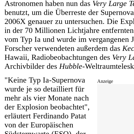
Astronomen haben nun das
Very Large T
benutzt, um die Überreste der Supernov
2006X genauer zu untersuchen. Die Expl
in der 70 Millionen Lichtjahre entfernt
vom Typ Ia und wurde im vergangenen J
Forscher verwendeten außerdem das
Ke
Hawaii, Radiobeobachtungen des
Very L
Archivbilder des
Hubble
-Weltraumtelesk
"Keine Typ Ia-Supernova
Anzeige
wurde je so detailliert für
mehr als vier Monate nach
der Explosion beobachtet",
erläutert Ferdinando Patat
von der Europäischen
Südsternwarte (ESO), der