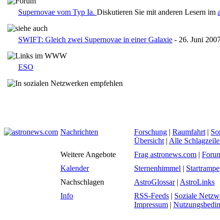
Supernovae vom Typ Ia.
Diskutieren Sie mit anderen Lesern im
SWIFT: Gleich zwei Supernovae in einer Galaxie
- 26. Juni 200
ESO
Nachrichten
Forschung
|
Raumfahrt
|
So
Übersicht
|
Alle Schlagzeil
Weitere Angebote
Frag astronews.com
|
Foru
Kalender
Sternenhimmel
|
Startrampe
Nachschlagen
AstroGlossar
|
AstroLinks
Info
RSS-Feeds
|
Soziale Netzw
Impressum
|
Nutzungsbedi