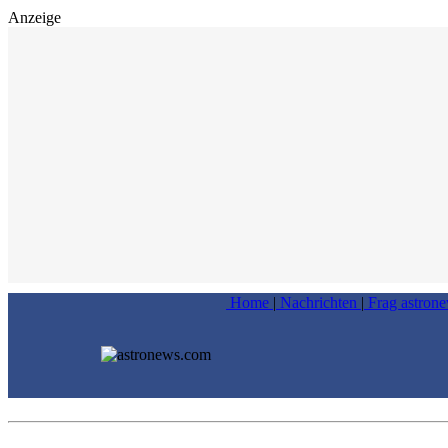
Anzeige
Home
|
Nachrichten
|
Frag astron