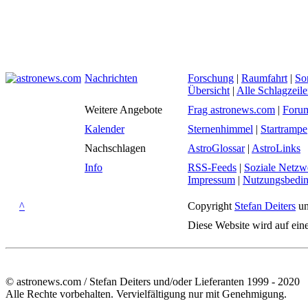
Nachrichten
Forschung
|
Raumfahrt
|
So
Übersicht
|
Alle Schlagzeil
Weitere Angebote
Frag astronews.com
|
Foru
Kalender
Sternenhimmel
|
Startrampe
Nachschlagen
AstroGlossar
|
AstroLinks
Info
RSS-Feeds
|
Soziale Netzw
Impressum
|
Nutzungsbedi
^
Copyright
Stefan Deiters
un
Diese Website wird auf ein
© astronews.com / Stefan Deiters und/oder Lieferanten 1999 - 2020
Alle Rechte vorbehalten. Vervielfältigung nur mit Genehmigung.