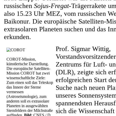
russischen
Sojus-Fregat
-Trägerrakete um
also 15.23 Uhr MEZ, vom russischen W
Baikonur. Die europäische Satelliten-Mis
extrasolaren Planeten suchen und das In
erkunden.
Prof. Sigmar Wittig,
Vorstandsvorsitzende
COROT-Mission,
Zentrums für Luft- u
künstlerische Darstellung.
Die europäische Satelliten-
(DLR), zeigte sich er
Mission COROT hat zwei
wissenschaftliche Ziele:
erfolgreichen Start de
Zum einen soll das Teleskop
Suche nach neuen Plan
das Innere der Sterne
vermessen
unseres Sonnensystems
(Astroseismologie), zum
anderen soll es extrasolare
spannendsten Herausf
Planeten in ausgewählten
sich die Wissenschaft 
Sternfeldern der Milchstraße
auffinden.
Bild
: CNES / D.