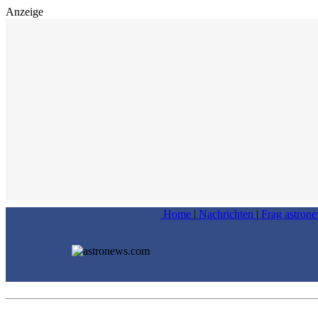
Anzeige
Home
|
Nachrichten
|
Frag astron