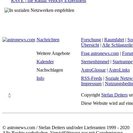
RAVE - the Radial Velocity Experiment
Nachrichten
Forschung
|
Raumfahrt
|
So
Übersicht
|
Alle Schlagzeil
Weitere Angebote
Frag astronews.com
|
Foru
Kalender
Sternenhimmel
|
Startrampe
Nachschlagen
AstroGlossar
|
AstroLinks
Info
RSS-Feeds
|
Soziale Netzw
Impressum
|
Nutzungsbedi
^
Copyright
Stefan Deiters
un
Diese Website wird auf ein
© astronews.com / Stefan Deiters und/oder Lieferanten 1999 - 2020
Alle Rechte vorbehalten. Vervielfältigung nur mit Genehmigung.