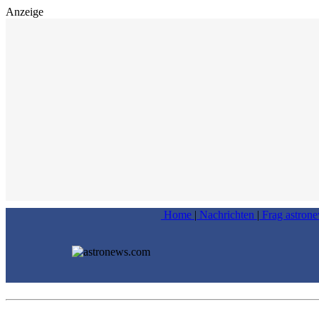
Anzeige
Home
|
Nachrichten
|
Frag astron