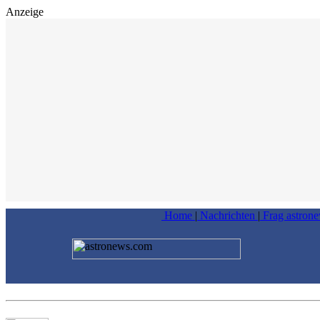
Anzeige
Home
|
Nachrichten
|
Frag astron