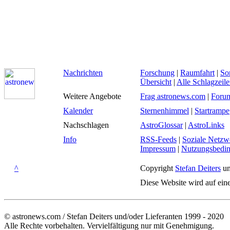
Nachrichten
Forschung
|
Raumfahrt
|
So
Übersicht
|
Alle Schlagzeil
Weitere Angebote
Frag astronews.com
|
Foru
Kalender
Sternenhimmel
|
Startrampe
Nachschlagen
AstroGlossar
|
AstroLinks
Info
RSS-Feeds
|
Soziale Netzw
Impressum
|
Nutzungsbedi
^
Copyright
Stefan Deiters
un
Diese Website wird auf ein
© astronews.com / Stefan Deiters und/oder Lieferanten 1999 - 2020
Alle Rechte vorbehalten. Vervielfältigung nur mit Genehmigung.