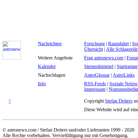
Nachrichten
Forschung
|
Raumfahrt
|
So
Übersicht
|
Alle Schlagzeil
Weitere Angebote
Frag astronews.com
|
Foru
Kalender
Sternenhimmel
|
Startrampe
Nachschlagen
AstroGlossar
|
AstroLinks
Info
RSS-Feeds
|
Soziale Netzw
Impressum
|
Nutzungsbedi
^
Copyright
Stefan Deiters
un
Diese Website wird auf ein
© astronews.com / Stefan Deiters und/oder Lieferanten 1999 - 2020
Alle Rechte vorbehalten. Vervielfältigung nur mit Genehmigung.