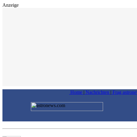
Anzeige
Home
|
Nachrichten
|
Frag astron