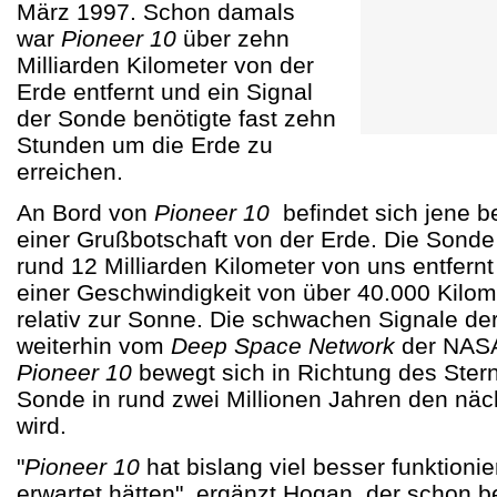
März 1997. Schon damals
war
Pioneer 10
über zehn
Milliarden Kilometer von der
Erde entfernt und ein Signal
der Sonde benötigte fast zehn
Stunden um die Erde zu
erreichen.
An Bord von
Pioneer 10
befindet sich jene b
einer Grußbotschaft von der Erde. Die Sonde 
rund 12 Milliarden Kilometer von uns entfern
einer Geschwindigkeit von über 40.000 Kilom
relativ zur Sonne. Die schwachen Signale de
weiterhin vom
Deep Space Network
der NASA
Pioneer 10
bewegt sich in Richtung des Sternb
Sonde in rund zwei Millionen Jahren den näc
wird.
"
Pioneer 10
hat bislang viel besser funktionier
erwartet hätten", ergänzt Hogan, der schon b