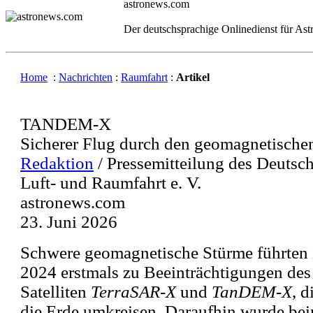
astronews.com
Der deutschsprachige Onlinedienst für As
Home
:
Nachrichten
:
Raumfahrt
:
Artikel
TANDEM-X
Sicherer Flug durch den geomagnetische
Redaktion
/ Pressemitteilung des Deutsc
Luft- und Raumfahrt e. V.
astronews.com
23. Juni 2026
Schwere geomagnetische Stürme führten
2024 erstmals zu Beeinträchtigungen des 
Satelliten
TerraSAR-X
und
TanDEM-X
, 
die Erde umkreisen. Daraufhin wurde be