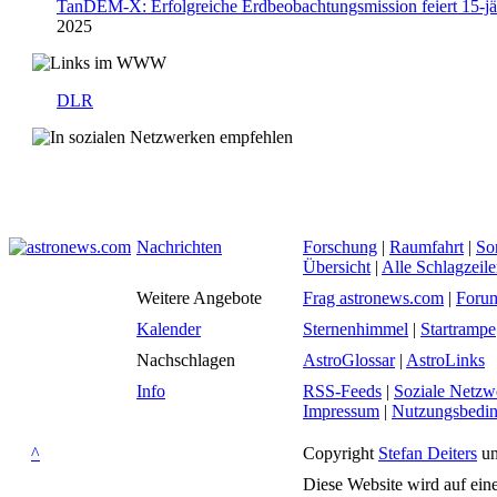
TanDEM-X: Erfolgreiche Erdbeobachtungsmission feiert 15-j
2025
DLR
Nachrichten
Forschung
|
Raumfahrt
|
So
Übersicht
|
Alle Schlagzeil
Weitere Angebote
Frag astronews.com
|
Foru
Kalender
Sternenhimmel
|
Startrampe
Nachschlagen
AstroGlossar
|
AstroLinks
Info
RSS-Feeds
|
Soziale Netzw
Impressum
|
Nutzungsbedi
^
Copyright
Stefan Deiters
un
Diese Website wird auf ein