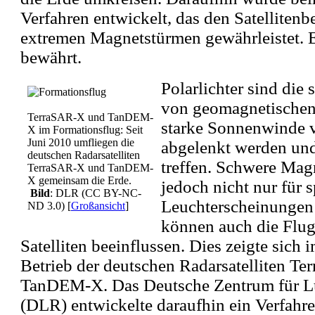
Verfahren entwickelt, das den Satellitenb
extremen Magnetstürmen gewährleistet. Es
bewährt.
Polarlichter sind die
von geomagnetischen
TerraSAR-X und TanDEM-
starke Sonnenwinde 
X im Formationsflug: Seit
Juni 2010 umfliegen die
abgelenkt werden und
deutschen Radarsatelliten
treffen. Schwere Mag
TerraSAR-X und TanDEM-
X gemeinsam die Erde.
jedoch nicht nur für 
Bild
: DLR (CC BY-NC-
Leuchterscheinungen
ND 3.0)
[
Großansicht
]
können auch die Fl
Satelliten beeinflussen. Dies zeigte sich
Betrieb der deutschen Radarsatelliten T
TanDEM-X. Das Deutsche Zentrum für Lu
(DLR) entwickelte daraufhin ein Verfahr