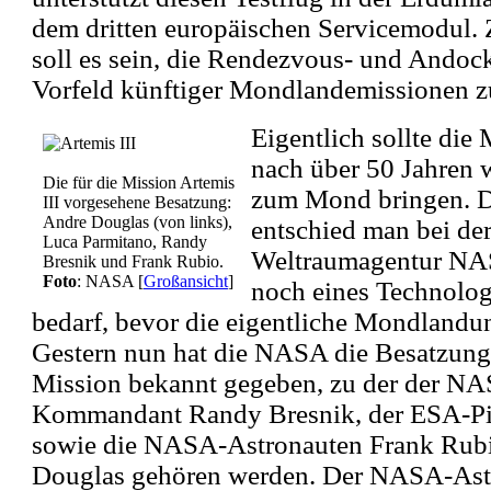
dem dritten europäischen Servicemodul. 
soll es sein, die Rendezvous- und Andoc
Vorfeld künftiger Mondlandemissionen zu
Eigentlich sollte die
nach über 50 Jahren
Die für die Mission Artemis
zum Mond bringen. D
III vorgesehene Besatzung:
Andre Douglas (von links),
entschied man bei de
Luca Parmitano, Randy
Weltraumagentur NAS
Bresnik und Frank Rubio.
Foto
: NASA
[
Großansicht
]
noch eines Technologi
bedarf, bevor die eigentliche Mondland
Gestern nun hat die NASA die Besatzung 
Mission bekannt gegeben, zu der der N
Kommandant Randy Bresnik, der ESA-Pi
sowie die NASA-Astronauten Frank Rub
Douglas gehören werden. Der NASA-Ast