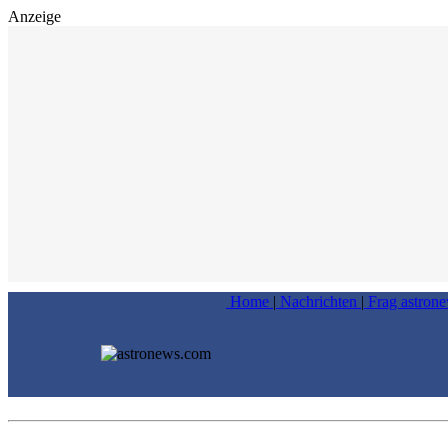
Anzeige
Home
|
Nachrichten
|
Frag astron