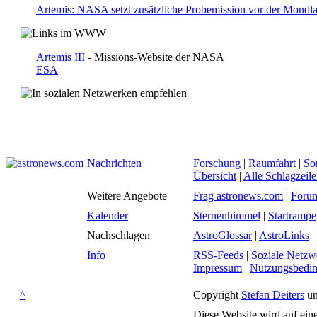
Artemis: NASA setzt zusätzliche Probemission vor der Mondl
Artemis III
- Missions-Website der NASA
ESA
Nachrichten
Forschung
|
Raumfahrt
|
So
Übersicht
|
Alle Schlagzeil
Weitere Angebote
Frag astronews.com
|
Foru
Kalender
Sternenhimmel
|
Startrampe
Nachschlagen
AstroGlossar
|
AstroLinks
Info
RSS-Feeds
|
Soziale Netzw
Impressum
|
Nutzungsbedi
^
Copyright
Stefan Deiters
un
Diese Website wird auf ein