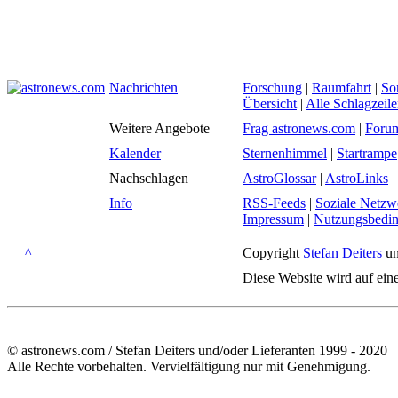
Nachrichten
Forschung
|
Raumfahrt
|
So
Übersicht
|
Alle Schlagzeil
Weitere Angebote
Frag astronews.com
|
Foru
Kalender
Sternenhimmel
|
Startrampe
Nachschlagen
AstroGlossar
|
AstroLinks
Info
RSS-Feeds
|
Soziale Netzw
Impressum
|
Nutzungsbedi
^
Copyright
Stefan Deiters
un
Diese Website wird auf ein
© astronews.com / Stefan Deiters und/oder Lieferanten 1999 - 2020
Alle Rechte vorbehalten. Vervielfältigung nur mit Genehmigung.