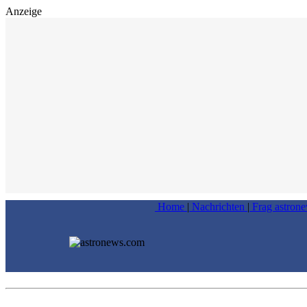
Anzeige
Home
|
Nachrichten
|
Frag astron